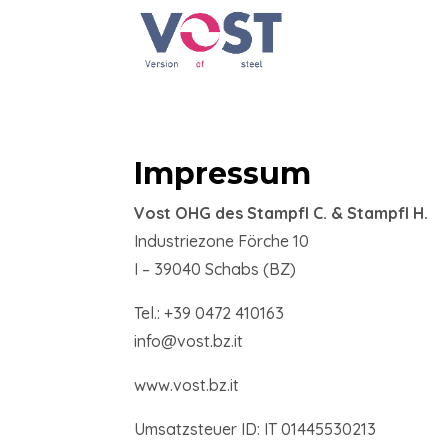
Impressum
Vost OHG des Stampfl C. & Stampfl H.
Industriezone Förche 10
I – 39040 Schabs (BZ)
Tel.: +39 0472 410163
info@vost.bz.it
www.vost.bz.it
Umsatzsteuer ID: IT
01445530213